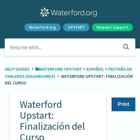
Waterford.org
UPSTART
Request Support
›
HELP GUIDES
​WATERFORD UPSTART
​ > ​
​ESPAÑOL
​ > ​
​PESTAÑA DE
›
TABLEROS (DASHBOARDS)
WATERFORD UPSTART: FINALIZACIÓN
DEL CURSO
Waterford
Print
Upstart:
Finalización del
Curso