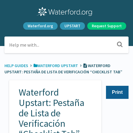
Waterford.org
UPSTART
Request Support
›
›
HELP GUIDES
​WATERFORD UPSTART
WATERFORD
UPSTART: PESTAÑA DE LISTA DE VERIFICACIÓN “CHECKLIST TAB”
Waterford
Print
Upstart: Pestaña
de Lista de
Verificación