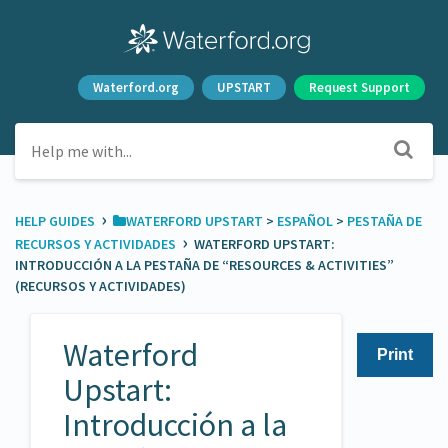
Waterford.org
UPSTART
Request Support
›
HELP GUIDES
​WATERFORD UPSTART
​ > ​
​ESPAÑOL
​ > ​
​PESTAÑA DE
›
RECURSOS Y ACTIVIDADES
WATERFORD UPSTART:
INTRODUCCIÓN A LA PESTAÑA DE “RESOURCES & ACTIVITIES”
(RECURSOS Y ACTIVIDADES)
Waterford
Print
Upstart:
Introducción a la