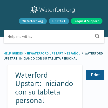
Waterford.org
UPSTART
Request Support
›
›
HELP GUIDES
​WATERFORD UPSTART
​ > ​
​ESPAÑOL
WATERFORD
UPSTART: INICIANDO CON SU TABLETA PERSONAL
Waterford
Print
Upstart: Iniciando
con su tableta
personal